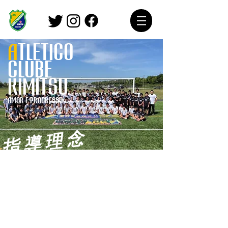
A
tletico
clube
kimitsu
amor e progresso
指導理念
中学年代は「こども」から「おとな」へ
と成長していくために、「こころとから
だ」のバランスが大きく変化するとても
重要な時期です。そんな重要な時期に、
クラブコンセプトである「Amor(愛)」
「Progresso(進歩)」をテーマに、豊かな人