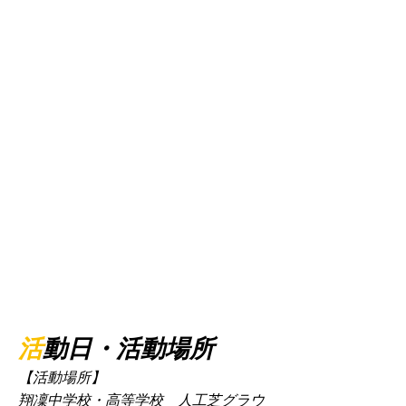
間力を形成する事を第一と考えた活動を
していき、サッカーを通して『世界平
和』が実現できるような人材を育ててい
くことを大きな目標としています。
【文武両道】
「サッカーだけやれば良い」という考え
ではなく、勉強とサッカーの両方を目一
杯がんばってもらいます。
日常や学校生活においても、サッカーで
学んだことを実践できるような選手を育
成したいと考えております。サッカーの
みならず、フットサルにも力を入れた活
動をしていきます。
活
動日・活動場所
【活動場所】
翔凜中学校・高等学校 人工芝グラウ