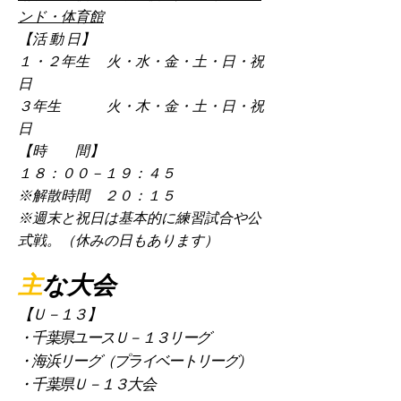
ンド・体育館
【活 動 日】
１・２年生 火・水・金・土・日・祝
日
３年生 火・木・金・土・日・祝
日
【時 間】
１８：００－１９：４５
※解散時間 ２０：１５
※週末と祝日は基本的に練習試合や公
式戦。（休みの日もあります）
​主
な大会
【Ｕ－１３】
・千葉県ユースＵ－１３リーグ
・海浜リーグ（プライベートリーグ）
・千葉県Ｕ－１３大会