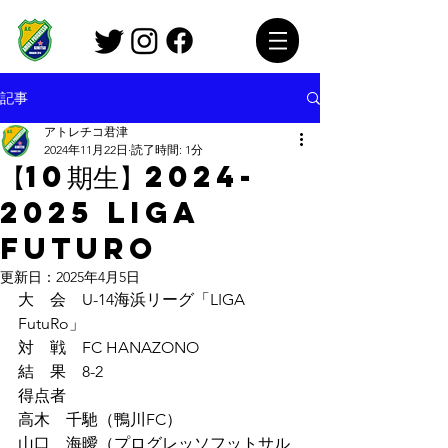
記事
アトレチコ君津
2024年11月22日
読了時間: 1分
【10期生】2024-
2025 Liga
FutuRo
更新日：
2025年4月5日
大　会　U-14海浜リーグ「LIGA 
FutuRo」
対　戦　FC HANAZONO
結　果　8-2
得点者　
高木　千馳（鴨川FC）
山口　海曖（プログレッソフットサル