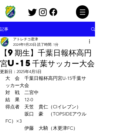
記事
アトレチコ君津
2024年9月20日
読了時間: 1分
【9期生】千葉日報杯高円
宮U-15千葉サッカー大会
更新日：
2025年4月5日
大　会　千葉日報杯高円宮U-15千葉サ
ッカー大会
対　戦　二宮中
結　果　12-0
得点者　天笠　貴仁（CIイレブン）
　　　　坂口　豪　（TOPSIDEアウル
FC）×3
　　　　伊藤　大騎（木更津FC）