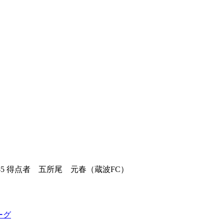
-5 得点者 五所尾 元春（蔵波FC）
ーグ