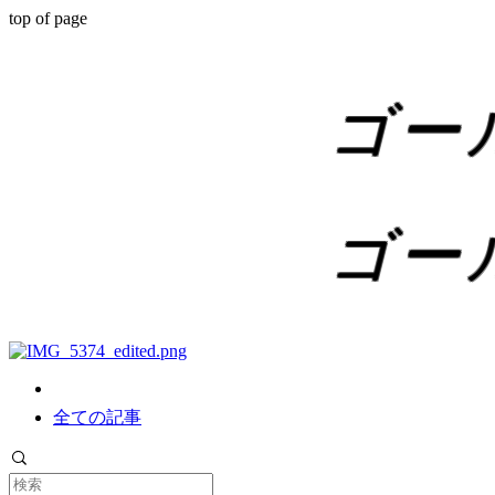
top of page
ゴー
ゴー
全ての記事