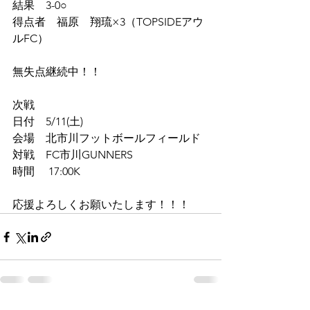
結果　3-0○
得点者　福原　翔琉×3（TOPSIDEアウ
ルFC）
無失点継続中！！
次戦
日付　5/11(土)
会場　北市川フットボールフィールド
対戦　FC市川GUNNERS
時間　 17:00K
応援よろしくお願いたします！！！