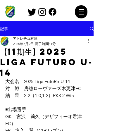
記事
アトレチコ君津
2025年7月9日
読了時間: 1分
【11期生】2025
Liga FutuRo U-
14
大会名　2025 Liga FutuRo U-14
対　戦　房総ローヴァーズ木更津FC
結　果　2-2（1-0,1-2）PK3-2 Win
◾️出場選手
GK　宮沢　莉久（デザフィーオ君津
FC）
FP　塩入　翼（CIイレブン)