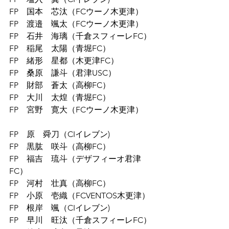
FP　国本　芯汰（FCウーノ木更津）
FP　渡邉　颯太（FCウーノ木更津）
FP　石井　海璃（千倉スフィーレFC）
FP　稲尾　太陽（青堀FC）
FP　緒形　星都（木更津FC）
FP　桑原　謙斗（君津USC）
FP　財部　蒼太（高柳FC）
FP　大川　太煌（青堀FC）
FP　宮野　寛大（FCウーノ木更津）
FP　原　舜刀（CIイレブン)
FP　黒肱　咲斗（高柳FC）
FP　福吉　琉斗（デザフィーオ君津
FC）
FP　河村　壮真（高柳FC）
FP　小原　壱織（FCVENTOS木更津）
FP　根岸　颯（CIイレブン)
FP　早川　旺汰（千倉スフィーレFC）