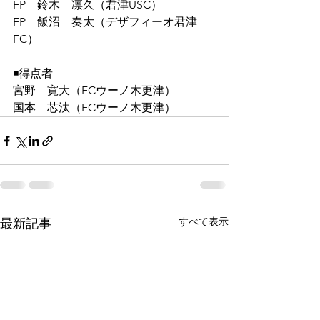
FP　鈴木　凛久（君津USC）
FP　飯沼　奏太（デザフィーオ君津
FC）
◾️得点者
宮野　寛大（FCウーノ木更津）
国本　芯汰（FCウーノ木更津）
すべて表示
最新記事