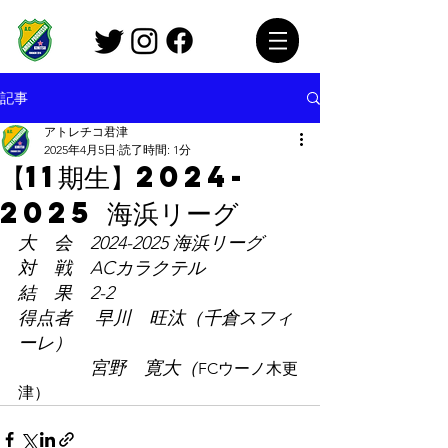
記事
アトレチコ君津
2025年4月5日
読了時間: 1分
【11期生】2024-
2025 海浜リーグ
大　会　2024-2025 海浜リーグ
対　戦　ACカラクテル
結　果　2-2
得点者　 早川　旺汰（千倉スフィ
ーレ）
　　　　宮野　寛大（
FCウーノ木更
津）