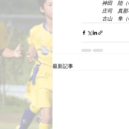
神田　陸（
　　　　庄司　真那
　　　　古山　隼（
最新記事