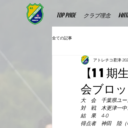
Top Page
クラブ理念
WATA
全ての記事
アトレチコ君津
20
【11期
会ブロッ
大　会　千葉県ユース
対　戦　木更津一中
結　果　4-0
得点者　神田　陸（