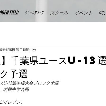
DEN FIELD
ｼﾞｭﾆｱﾕｰｽ
スクール
イベント
問
25年4月5日
読了時間: 1分
生】千葉県ユースU-13
ク予選
U-13選手権大会ブロック予選
、岩根中学合同
CIイレブン）