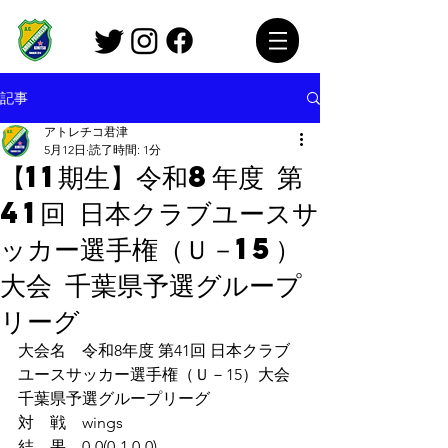
記事
アトレチコ君津
5月12日
読了時間: 1分
【11期生】令和8年度 第
41回 日本クラブユースサ
ッカー選手権（Ｕ－15）
大会 千葉県予選グループ
リーグ
大会名　令和8年度 第41回 日本クラブ
ユースサッカー選手権（Ｕ－15）大会 
千葉県予選グループリーグ
対　戦　wings
結　果　0-0(0-1,0-0)